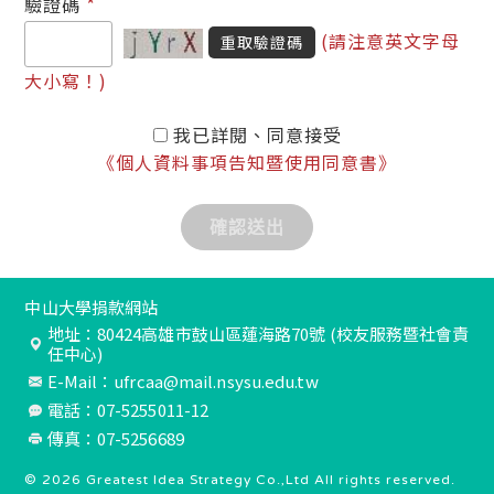
*
驗證碼
(請注意英文字母
重取驗證碼
大小寫！)
我已詳閱、同意接受
《個人資料事項告知暨使用同意書》
中山大學捐款網站
地址：80424高雄市鼓山區蓮海路70號 (校友服務暨社會責
任中心)
E-Mail：ufrcaa@mail.nsysu.edu.tw
電話：07-5255011-12
傳真：07-5256689
© 2026
Greatest Idea Strategy Co.,Ltd
All rights reserved.