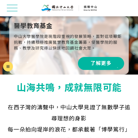
醫學教育基金
中山大學醫學院是現階段重視的發展策略，面對這項艱鉅
挑戰，持續積極推廣醫學教育基金籌募，使醫學院的服
務、教學及研究得以快速地回饋社會大眾。
了解更多
pause
山海共鳴，成就無限可能
在西子灣的濤聲中，中山大學見證了無數學子追
尋理想的身影
每一朵拍向堤岸的浪花，都承載著「博學篤行」