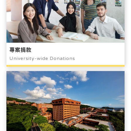
專案捐款
University-wide Donations