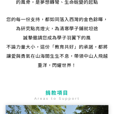
的風骨，是夢想轉彎、生命蛻變的起點
您的每一份支持，都如同落入西灣的金色餘暉，
為研究點亮燈火，為清寒學子鋪就坦途
誠摯邀請您成為學子羽翼下的風
不論力量大小，這份「教育共好」的承諾，都將
讓愛與勇氣在山海間生生不息，
帶領中山人飛越
重洋，閃耀世界！
捐款項目
Areas to Support